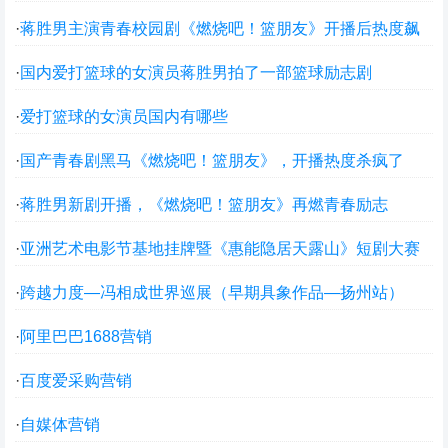
·
蒋胜男主演青春校园剧《燃烧吧！篮朋友》开播后热度飙
升
·
国内爱打篮球的女演员蒋胜男拍了一部篮球励志剧
·
爱打篮球的女演员国内有哪些
·
国产青春剧黑马《燃烧吧！篮朋友》，开播热度杀疯了
·
蒋胜男新剧开播，《燃烧吧！篮朋友》再燃青春励志
·
亚洲艺术电影节基地挂牌暨《惠能隐居天露山》短剧大赛
启动
·
跨越力度—冯相成世界巡展（早期具象作品—扬州站）
·
阿里巴巴1688营销
·
百度爱采购营销
·
自媒体营销