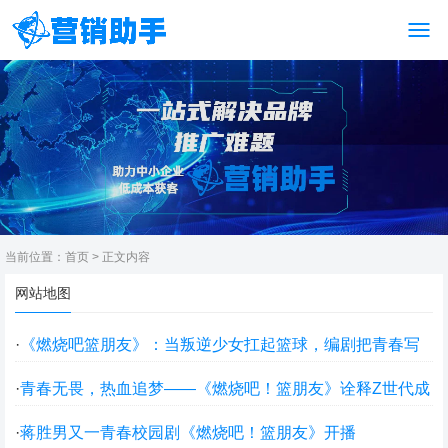
当前位置：
首页
> 正文内容
网站地图
·
《燃烧吧篮朋友》：当叛逆少女扛起篮球，编剧把青春写
成了热血童话！
·
青春无畏，热血追梦——《燃烧吧！篮朋友》诠释Z世代成
长图鉴
·
蒋胜男又一青春校园剧《燃烧吧！篮朋友》开播