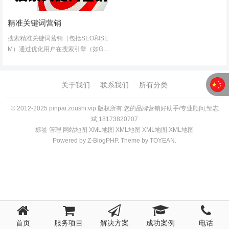
精准关键词营销
搜索精准关键词营销（包括SEO和SE
M）通过优化用户在搜索引擎（如Goo
gle、百度、Bing）中输入的搜索词，
帮助品牌精准触达目标客户，其主要好
处包括：1. 精准流量获取，提高转化
关于我们
联系我们
所有分类
率用户主动搜索时意...
© 2012-2025 pinpai.zoushi.vip 版权所有.您的品牌营销好助手/专业顾问,邹志
斌,18173820707
标签
管理
网站地图
XM
L
地图
XM
L
地图
XM
L
地图
XM
L
地图
Powered by
Z-BlogPHP
. Theme by
TOYEAN
.
首页
服务项目
解决方案
成功案例
电话