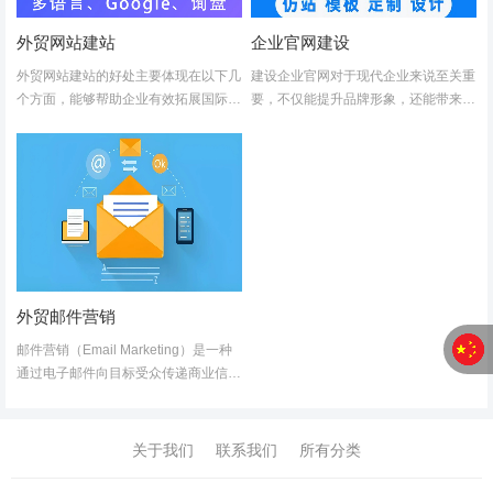
外贸网站建站
企业官网建设
外贸网站建站的好处主要体现在以下几
建设企业官网对于现代企业来说至关重
个方面，能够帮助企业有效拓展国际市
要，不仅能提升品牌形象，还能带来实
场，提升竞争力和品牌影响力：1. 全
际业务增长。以下是主要好处及具体分
球市场覆盖，突破地域限制24*7 全天
析：1. 品牌形象与可信度提升数字化
候展示：网站不受时区限制，全球客户
名片：官网是企业24/7在线的官方展示
随时访问产品信息、公司介...
窗口，专业的设计和内容能...
外贸邮件营销
邮件营销（Email Marketing）是一种
通过电子邮件向目标受众传递商业信
息、推广产品或服务的数字营销方式。
它具有成本低、精准度高、可量化等优
势，是企业和品牌与客户保持长期联系
关于我们
联系我们
所有分类
的重要工具。以下是...