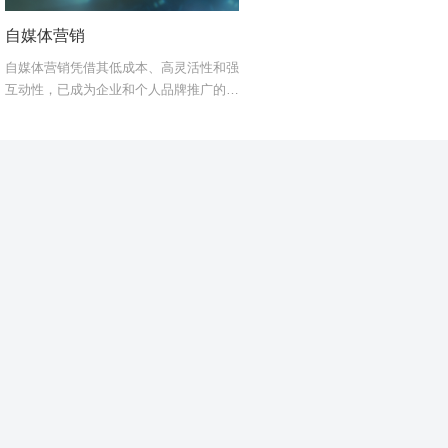
自媒体营销
自媒体营销凭借其低成本、高灵活性和强
互动性，已成为企业和个人品牌推广的重
要工具。以下是其主要优势：1. 低成本
高回报投入低：无需传统广告的巨额费
用，仅需基础内容制作和平台账号（如微
信公众号、抖音、小红...