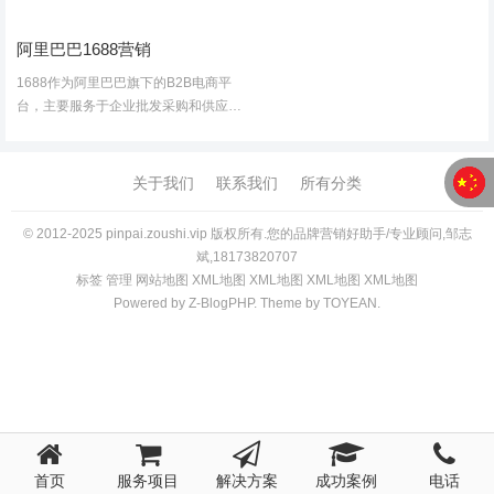
阿里巴巴1688营销
1688作为阿里巴巴旗下的B2B电商平
台，主要服务于企业批发采购和供应链
需求，其营销优势主要体现在以下几个
方面，尤其适合中小企业、制造商和批
发商：1. 精准对接B端客户，开拓批发
关于我们
联系我们
所有分类
市场海量企业买家：16...
© 2012-2025 pinpai.zoushi.vip 版权所有.您的品牌营销好助手/专业顾问,邹志
斌,18173820707
标签
管理
网站地图
XM
L
地图
XM
L
地图
XM
L
地图
XM
L
地图
Powered by
Z-BlogPHP
. Theme by
TOYEAN
.
首页
服务项目
解决方案
成功案例
电话