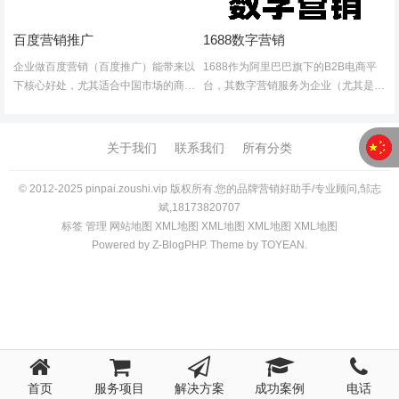
百度营销推广
1688数字营销
企业做百度营销（百度推广）能带来以
1688作为阿里巴巴旗下的B2B电商平
下核心好处，尤其适合中国市场的商业
台，其数字营销服务为企业（尤其是中
环境：一、精准触达高意向用户搜索流
小企业）提供了多样化的推广工具和资
量精准转化百度占据中国搜索市场7
源，帮助企业提升线上曝光、获取精准
0%+份额（2023年数据），用户主动
客户并优化交易效率。以下是1688数
关于我们
联系我们
所有分类
搜索行为（如"北京...
字营销的主要好处：1....
© 2012-2025 pinpai.zoushi.vip 版权所有.您的品牌营销好助手/专业顾问,邹志
斌,18173820707
标签
管理
网站地图
XM
L
地图
XM
L
地图
XM
L
地图
XM
L
地图
Powered by
Z-BlogPHP
. Theme by
TOYEAN
.
首页
服务项目
解决方案
成功案例
电话