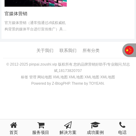
官媒体营销
官方媒体营销（通常指通过zf或权威机
构背景的媒体平台进行宣传推广）具有
以下显著好处，尤其适合品牌、企业或
机构在权威性、公信力和广泛覆盖方面
的需求：1. 增强公信力与权威性背书
关于我们
联系我们
所有分类
效应：官方媒体（如央视、人...
© 2012-2025 pinpai.zoushi.vip 版权所有.您的品牌营销好助手/专业顾问,邹志
斌,18173820707
标签
管理
网站地图
XM
L
地图
XM
L
地图
XM
L
地图
XM
L
地图
Powered by
Z-BlogPHP
. Theme by
TOYEAN
.
首页
服务项目
解决方案
成功案例
电话