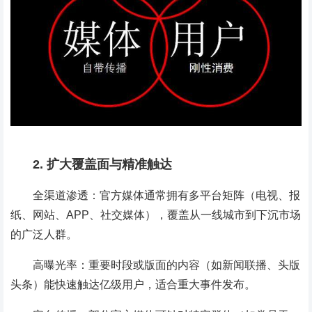
2. 扩大覆盖面与精准触达
全渠道渗透：官方媒体通常拥有多平台矩阵（电视、报
纸、网站、APP、社交媒体），覆盖从一线城市到下沉市场
的广泛人群。
高曝光率：重要时段或版面的内容（如新闻联播、头版
头条）能快速触达亿级用户，适合重大事件发布。