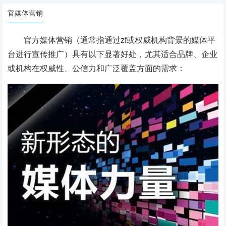
官媒体营销
官方媒体营销（通常指通过zf或权威机构背景的媒体平
台进行宣传推广）具有以下显著好处，尤其适合品牌、企业
或机构在权威性、公信力和广泛覆盖方面的需求：