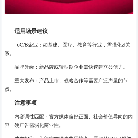
适用场景建议
ToG/B企业：如基建、医疗、教育等行业，需强化zf关
系。
品牌升级：新品牌或转型期企业需快速建立公信力。
重大发布：产品上市、战略合作等需要广泛声量的节
点。
注意事项
内容调性匹配：官方媒体偏好正面、社会价值导向的内
容，硬广告需弱化商业性。