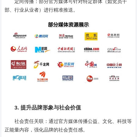
定向传播：部分官方媒体可针对特定群体（如党员干
部、行业从业者）进行精准推送。
3. 提升品牌形象与社会价值
社会责任关联：通过官方媒体传播公益、文化、科技等
正能量内容，强化品牌的社会责任感。